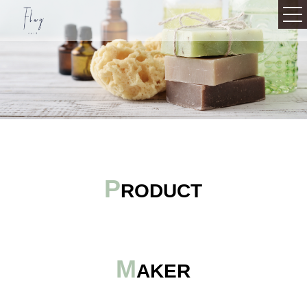
092-711-8878
Top
Infomation
Staff
P
RODUCT
Gallery
Product
M
Voice
AKER
Recruit