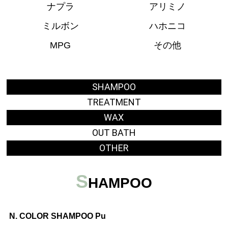
ナプラ
アリミノ
Q&A
ミルボン
ハホニコ
Menu
MPG
その他
薬剤によるダメージが気になる方へ
低ダメージのカラーを楽しみたい方へ
SHAMPOO
TREATMENT
髪や頭皮でお悩みがある方へ
WAX
WEB予約
OUT BATH
OTHER
News
S
HAMPOO
Blog
Contact
N. COLOR SHAMPOO Pu