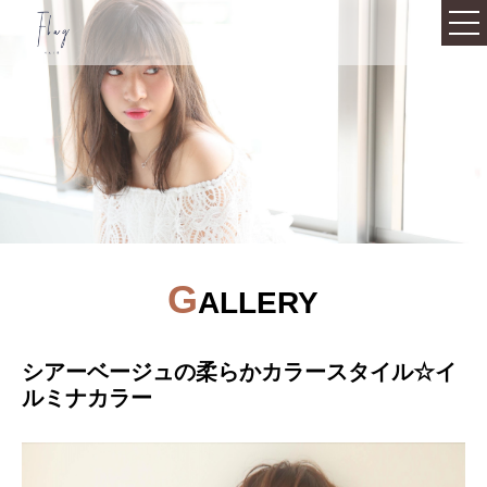
092-711-8878
Top
Infomation
Staff
G
ALLERY
Gallery
シアーベージュの柔らかカラースタイル☆イ
Product
ルミナカラー
Voice
Recruit