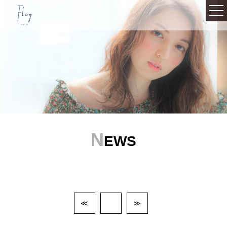
092-711-8878
Top
Infomation
Staff
N
EWS
Gallery
Product
Voice
≪
≫
Recruit