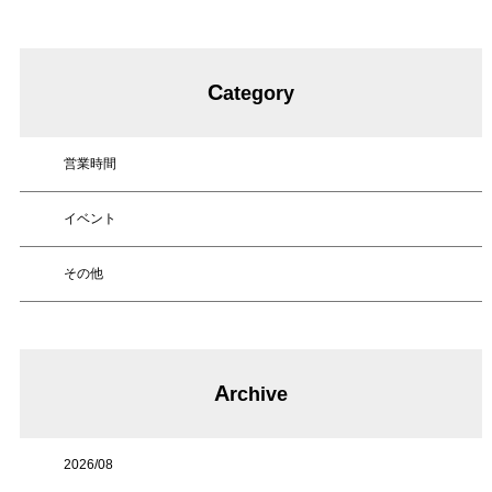
Q&A
Menu
C
ategory
薬剤によるダメージが気になる方へ
営業時間
低ダメージのカラーを楽しみたい方へ
髪や頭皮でお悩みがある方へ
イベント
その他
WEB予約
News
A
Blog
rchive
Contact
2026/08